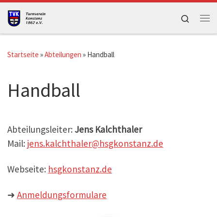
Zum Inhalt springen
Search
Me
Startseite
»
Abteilungen
»
Handball
Handball
Abteilungsleiter:
Jens Kalchthaler
Mail:
jens.kalchthaler@hsgkonstanz.de
Webseite:
hsgkonstanz.de
➜
Anmeldungsformulare