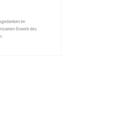
nsgedanken im
einsamen Erwerb des
r.